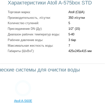
Характеристики Atoll A-575box STD
Торговая марка:
Atoll (США)
Производительность, л/сутки:
350 л/сутки
Количество ступеней:
5
Присоединение DN (Ду):
1/2" (15)
Диапазон рабочих температур воды:
5-40
Рабочее давление воды:
3 бар
Максимальная жесткость воды:
7
Габариты (ШxВxГ):
425х245х415 мм
ческие системы для очистки воды
Atoll A-560E